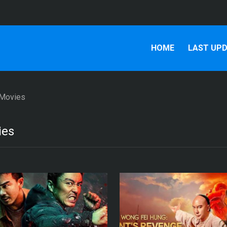
HOME
LAST UP
 Movies
ies