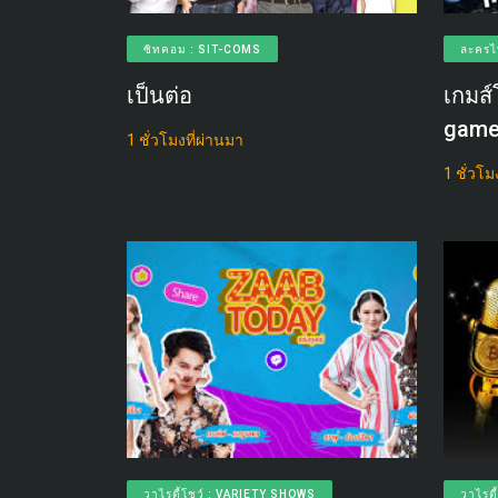
ซิทคอม : SIT-COMS
ละครไ
เป็นต่อ
เกมส
game
1 ชั่วโมงที่ผ่านมา
1 ชั่วโม
วาไรตี้โชว์ : VARIETY SHOWS
วาไรต