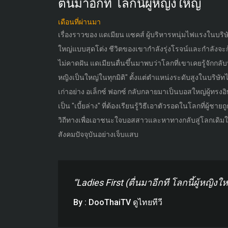
ตื่นมาอีกที โลกนี้ผู้หญิงใหญ่
เดือนที่ผ่านมา
เรื่องราวของ แดเมียน แซคส์ ผู้บริหารหนุ่มไฟแรงในบริ
ใหญ่แบบสุดโต่ง ชีวิตของเขากำลังรุ่งโรจน์และกำลังจะก้าว
ไม่คาดฝัน แดเมียนตื่นขึ้นมาพบว่าโลกที่เขาเคยรู้จักกลับ
หญิงเป็นใหญ่ในทุกมิติ" ตั้งแต่ตำแหน่งระดับสูงในบริษ
เก่าอย่าง อเล็กซ์ ฟอกซ์ กลับกลายมาเป็นบอสใหญ่ผู้ทรงอิ
เป็น "เบี้ยล่าง" ที่ต้องเรียนรู้วิธีเอาตัวรอดในโลกที่ผู
วิถีทางเพื่อเอาชนะใจบอสสาวและหาทางกลับสู่โลกเดิมใ
สังคมปัจจุบันอย่างเจ็บแสบ
“Ladies First (ตื่นมาอีกที โลกนี้ผู้หญิงให
By : DooThaiTV ดูไทยทีวี