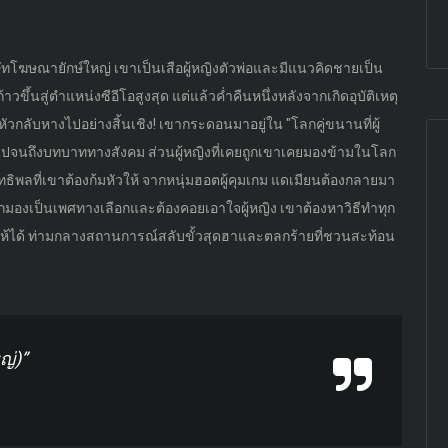
ษัทโฆษณายักษ์ใหญ่ เขาเป็นเสือผู้หญิงตัวพ่อและมีแนวคิดชายเป็น
ขึ้นสู่ตำแหน่งซีอีโอสูงสุด แต่แล้วค่ำคืนหนึ่งหลังจากเกิดอุบัติเหตุ
หัวกลับหางไปอย่างสิ้นเชิง! เขากระดอนมาอยู่ใน "โลกคู่ขนานที่ผู้
ัทไปจนถึงบทบาททางสังคม ส่วนผู้หญิงที่เคยถูกเขาเคยมองข้ามในโลก
ทธิพลที่เขาต้องก้มหัวให้ จากหนุ่มฮอตผู้คุมเกม แดเมียนต้องกลายมา
้ชายถูกมองเป็นเพศทางเลือกและต้องคอยเอาใจผู้หญิง เขาต้องหาวิธีทำทุก
ห้ได้ ท่ามกลางสถานการณ์สลับขั้วสุดฮาและตลกร้ายที่ชวนสะท้อน
ญ่)”