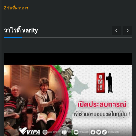
2 วันที่ผ่านมา
3 
วาไรตี้ varity