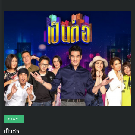
ซิตคอม
เป็นต่อ
เ